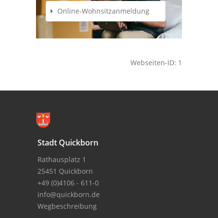
Online-Wohnsitzanmeldung
Webseiten-ID: 1
Stadt Quickborn
Rathausplatz 1
25451 Quickborn
+49 (0)4106 - 611-0
info@quickborn.de
Wegbeschreibung