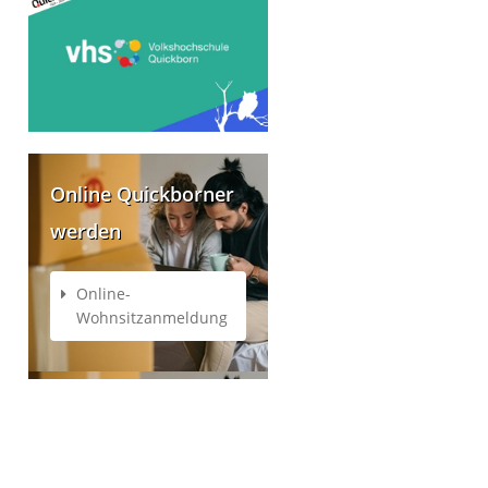
Online Quickborner
werden
Online-
Wohnsitzanmeldung