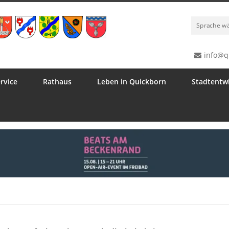
Sprache w
info@q
rvice
Rathaus
Leben in Quickborn
Stadtentw