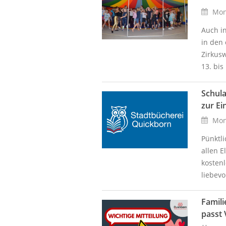
Mont
Auch in
in den
Zirkusw
13. bis 
Schula
zur Ei
Mont
Pünktl
allen E
kosten
liebevo
Famili
passt 