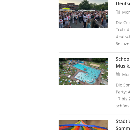
Deuts
Mont
Die Gen
Trotz d
deutsc
Sechzeh
School
Musik
Mont
Die So
Party: 
17 bis 
schönst
Stadtj
Somme