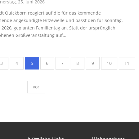
erstag, 25. Juni 2026
adt Quickborn reagiert auf die für das kommende
ende angekündigte Hitzewelle und passt den für Sonntag,
i 2026, geplanten Familientag an. Statt der ursprünglich
ehenen Großveranstaltung auf...
3
4
5
6
7
8
9
10
11
vor