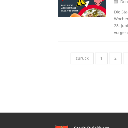
Donn
Die St
Wochen
28. Jun
vorges
zurück
1
2