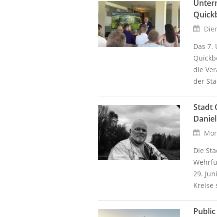
Unter
Quick
Dien
Das 7.
Quickb
die Ve
der Sta
Stadt 
Danie
Mont
Die Sta
Wehrfü
29. Jun
Kreise 
Public