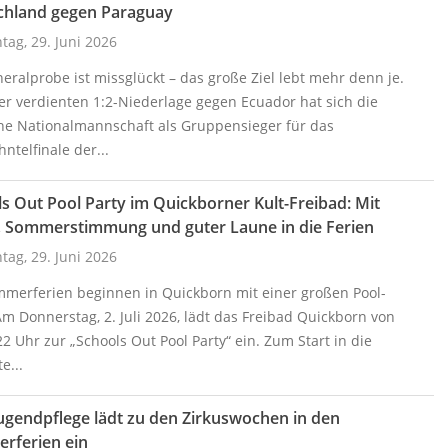
chland gegen Paraguay
ag, 29. Juni 2026
eralprobe ist missglückt – das große Ziel lebt mehr denn je.
er verdienten 1:2-Niederlage gegen Ecuador hat sich die
he Nationalmannschaft als Gruppensieger für das
ntelfinale der...
s Out Pool Party im Quickborner Kult-Freibad: Mit
, Sommerstimmung und guter Laune in die Ferien
ag, 29. Juni 2026
mmerferien beginnen in Quickborn mit einer großen Pool-
Am Donnerstag, 2. Juli 2026, lädt das Freibad Quickborn von
22 Uhr zur „Schools Out Pool Party“ ein. Zum Start in die
e...
ugendpflege lädt zu den Zirkuswochen in den
rferien ein