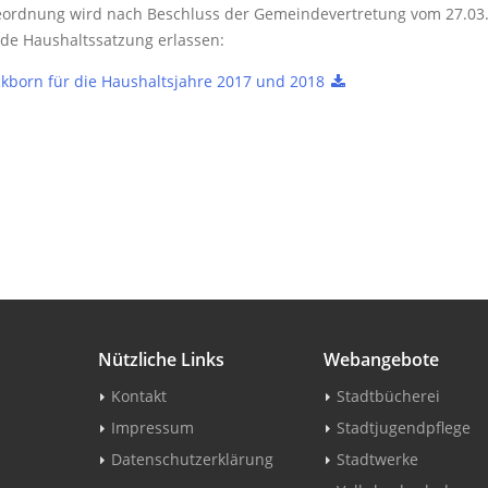
deordnung wird nach Beschluss der Gemeindevertretung vom 27.0
de Haushaltssatzung erlassen:
kborn für die Haushaltsjahre 2017 und 2018
Nützliche Links
Webangebote
Kontakt
Stadtbücherei
Impressum
Stadtjugendpflege
Datenschutzerklärung
Stadtwerke