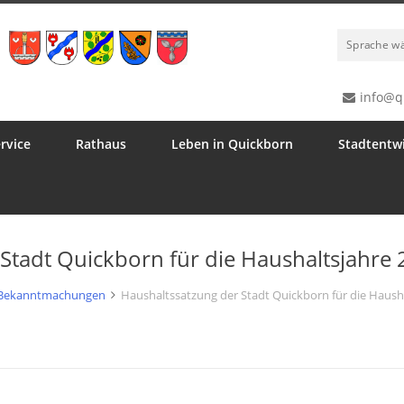
Sprache w
info@q
rvice
Rathaus
Leben in Quickborn
Stadtentw
Stadt Quickborn für die Haushaltsjahre
Bekanntmachungen
Haushaltssatzung der Stadt Quickborn für die Haush