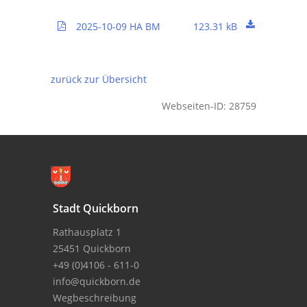
2025-10-09 HA BM
123.31 kB
zurück zur Übersicht
Webseiten-ID: 28759
Stadt Quickborn
Rathausplatz 1
25451 Quickborn
+49 (0)4106 - 611-0
info@quickborn.de
Wegbeschreibung