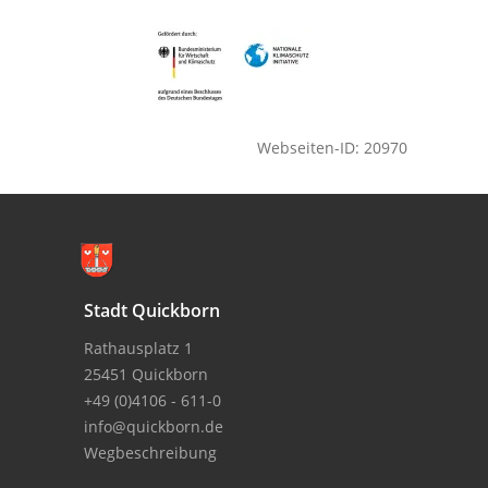
Webseiten-ID: 20970
Stadt Quickborn
Rathausplatz 1
25451 Quickborn
+49 (0)4106 - 611-0
info@quickborn.de
Wegbeschreibung