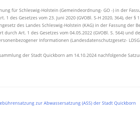
ung für Schleswig-Holstein (Gemeindeordnung- GO -) in der Fassu
t. 1 des Gesetzes vom 23. Juni 2020 (GVOBl. S-H 2020, 364), der § 1 A
gesetz des Landes Schleswig-Holstein (KAG) in der Fassung der 
ert durch Art. 1 des Gesetzes vom 04.05.2022 (GVOBl. S. 564) und de
ersonenbezogener Informationen (Landesdatenschutzgesetz- LDSG -
sammlung der Stadt Quickborn am 14.10.2024 nachfolgende Satzu
Gebührensatzung zur Abwassersatzung (ASS) der Stadt Quickborn