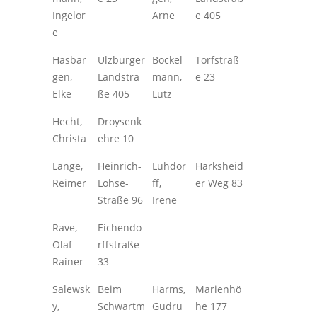
Ingelor
Arne
e 405
e
Hasbar
Ulzburger
Böckel
Torfstraß
gen,
Landstra
mann,
e 23
Elke
ße 405
Lutz
Hecht,
Droysenk
Christa
ehre 10
Lange,
Heinrich-
Lühdor
Harksheid
Reimer
Lohse-
ff,
er Weg 83
Straße 96
Irene
Rave,
Eichendo
Olaf
rffstraße
Rainer
33
Salewsk
Beim
Harms,
Marienhö
y,
Schwartm
Gudru
he 177