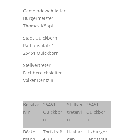
Gemeindewahlleiter
Bürgermeister
Thomas Köppl
Stadt Quickborn
Rathausplatz 1
25451 Quickborn
Stellvertreter
Fachbereichsleiter
Volker Dentzin
Beisitze
25451
Stellver
25451
r/in
Quickbor
treter/i
Quickbor
n
n
n
Böckel
Torfstraß
Hasbar
Ulzburger
mann,
e 23
gen,
Landstraß