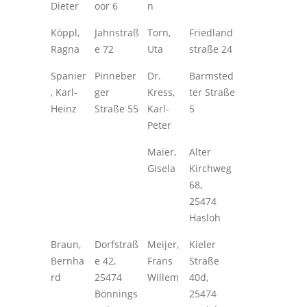
Dieter
oor 6
n
Köppl,
Jahnstraß
Torn,
Friedland
Ragna
e 72
Uta
straße 24
Spanier
Pinneber
Dr.
Barmsted
, Karl-
ger
Kress,
ter Straße
Heinz
Straße 55
Karl-
5
Peter
Maier,
Alter
Gisela
Kirchweg
68,
25474
Hasloh
Braun,
Dorfstraß
Meijer,
Kieler
Bernha
e 42,
Frans
Straße
rd
25474
Willem
40d,
Bönnings
25474