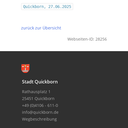
Quickborn, 27.06.2025
zurück zur Übersicht
Webseiten-ID: 28256
Stadt Quickborn
Rathausplatz 1
25451 Quickborn
+49 (0)4106 - 611-0
info@quickborn.de
Wegbeschreibung