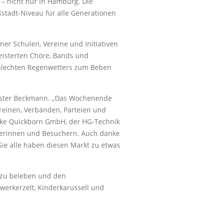
– nicht nur in Hamburg. Die
ßstadt-Niveau für alle Generationen
er Schulen, Vereine und Initiativen
eisterten Chöre, Bands und
chlechten Regenwetters zum Beben
meister Beckmann. „Das Wochenende
reinen, Verbänden, Parteien und
erke Quickborn GmbH, der HG-Technik
herinnen und Besuchern. Auch danke
ie alle haben diesen Markt zu etwas
r zu beleben und den
werkerzelt, Kinderkarussell und