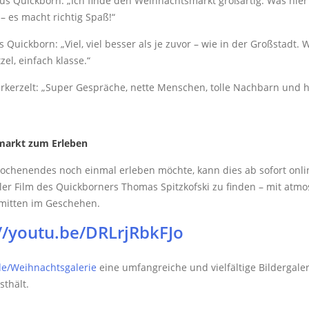
 Quickborn: „Ich finde den Weihnachtsmarkt großartig. Was hier au
 – es macht richtig Spaß!“
Quickborn: „Viel, viel besser als je zuvor – wie in der Großstadt.
el, einfach klasse.“
rkerzelt: „Super Gespräche, nette Menschen, tolle Nachbarn und 
smarkt zum Erleben
henendes noch einmal erleben möchte, kann dies ab sofort onlin
ler Film des Quickborners Thomas Spitzkofski zu finden – mit atm
mitten im Geschehen.
//youtu.be/DRLrjRbkFJo
e/Weihnachtsgalerie
eine umfangreiche und vielfältige Bildergaler
thält.