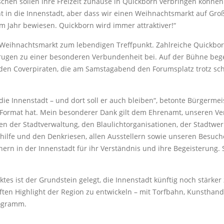
hen sollen ihre Freizeit zuhause in Quickborn verbringen können 
t in die Innenstadt, aber dass wir einen Weihnachtsmarkt auf Gro
m Jahr bewiesen. Quickborn wird immer attraktiver!“
r Weihnachtsmarkt zum lebendigen Treffpunkt. Zahlreiche Quickborn
rugen zu einer besonderen Verbundenheit bei. Auf der Bühne beg
 den Coverpiraten, die am Samstagabend den Forumsplatz trotz s
die Innenstadt – und dort soll er auch bleiben“, betonte Bürger
s Format hat. Mein besonderer Dank gilt dem Ehrenamt, unseren Ve
den der Stadtverwaltung, den Blaulichtorganisationen, der Stadtw
ilfe und den Denkriesen, allen Ausstellern sowie unseren Besuc
n in der Innenstadt für ihr Verständnis und ihre Begeisterung. S
ktes ist der Grundstein gelegt, die Innenstadt künftig noch stärke
en Highlight der Region zu entwickeln – mit Torfbahn, Kunsthand
rogramm.