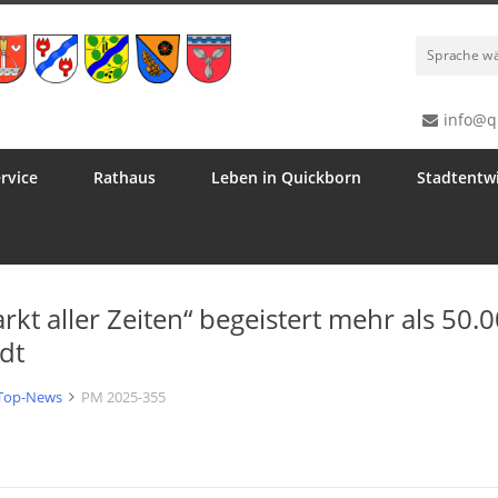
Sprache w
info@q
rvice
Rathaus
Leben in Quickborn
Stadtentw
t aller Zeiten“ begeistert mehr als 50.0
dt
Top-News
PM 2025-355