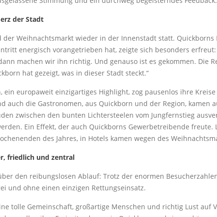
, ausgelassene Stimmung und ein durchweg begeisterndes Feedback.
Herz der Stadt
nd der Weihnachtsmarkt wieder in der Innenstadt statt. Quickbor
antritt energisch vorangetrieben hat, zeigte sich besonders erfre
 dann machen wir ihn richtig. Und genauso ist es gekommen. Die R
orn hat gezeigt, was in dieser Stadt steckt.“
 ein europaweit einzigartiges Highlight, zog pausenlos ihre Kreis
 Und auch die Gastronomen, aus Quickborn und der Region, kamen a
uden zwischen den bunten Lichtersteelen vom Jungfernstieg ausve
werden. Ein Effekt, der auch Quickborns Gewerbetreibende freute.
Wochenenden des Jahres, in Hotels kamen wegen des Weihnachtsm
r, friedlich und zentral
dt über den reibungslosen Ablauf: Trotz der enormen Besucherzah
rei und ohne einen einzigen Rettungseinsatz.
ine tolle Gemeinschaft, großartige Menschen und richtig Lust auf V