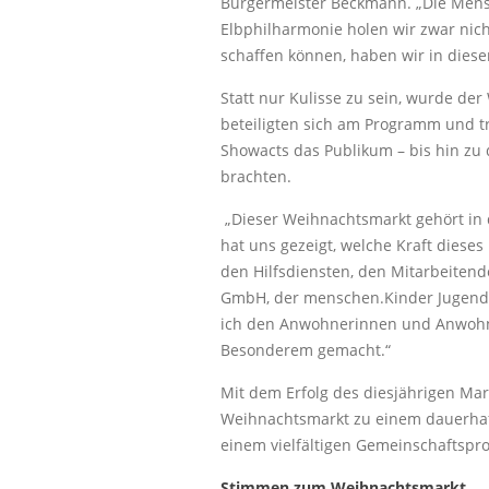
Bürgermeister Beckmann. „Die Mensc
Elbphilharmonie holen wir zwar nich
schaffen können, haben wir in diese
Statt nur Kulisse zu sein, wurde de
beteiligten sich am Programm und t
Showacts das Publikum – bis hin zu
brachten.
„Dieser Weihnachtsmarkt gehört in 
hat uns gezeigt, welche Kraft diese
den Hilfsdiensten, den Mitarbeiten
GmbH, der menschen.Kinder Jugendh
ich den Anwohnerinnen und Anwohner
Besonderem gemacht.“
Mit dem Erfolg des diesjährigen Mar
Weihnachtsmarkt zu einem dauerhaft
einem vielfältigen Gemeinschaftsp
Stimmen zum Weihnachtsmarkt