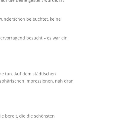
f die Beine gestellt wurde, ist
 Wunderschön beleuchtet, keine
hervorragend besucht – es war ein
e tun. Auf dem städtischen
osphärischen Impressionen, nah dran
ie bereit, die die schönsten