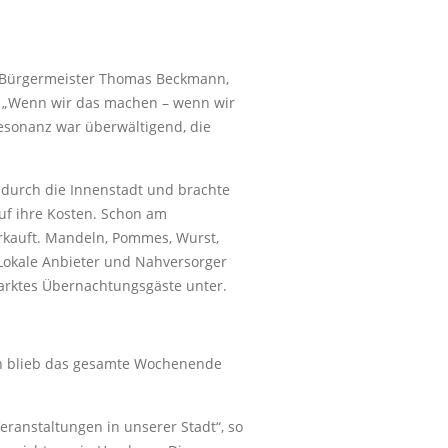
ns Bürgermeister Thomas Beckmann,
ut: „Wenn wir das machen – wenn wir
esonanz war überwältigend, die
e durch die Innenstadt und brachte
uf ihre Kosten. Schon am
rkauft. Mandeln, Pommes, Wurst,
 Lokale Anbieter und Nahversorger
arktes Übernachtungsgäste unter.
len blieb das gesamte Wochenende
eranstaltungen in unserer Stadt“, so