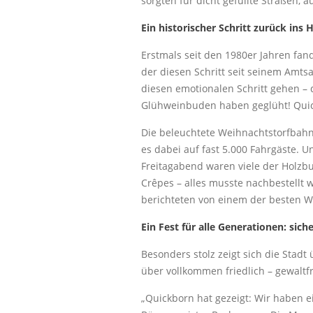
sorgten für dicht gefüllte Straßen
Ein historischer Schritt zurück ins 
Erstmals seit den 1980er Jahren fa
der diesen Schritt seit seinem Amts
diesen emotionalen Schritt gehen –
Glühweinbuden haben geglüht! Quickb
Die beleuchtete Weihnachtstorfbahn,
es dabei auf fast 5.000 Fahrgäste.
Freitagabend waren viele der Holzb
Crêpes – alles musste nachbestellt 
berichteten von einem der besten 
Ein Fest für alle Generationen: siche
Besonders stolz zeigt sich die Sta
über vollkommen friedlich – gewaltf
„Quickborn hat gezeigt: Wir haben e