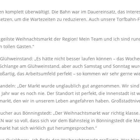
n komplett überwältigt. Die Bahn war im Dauereinsatz, das Interes
setzen, um die Wartezeiten zu reduzieren. Auch unsere Torfbahn-
er geilste Weihnachtsmarkt der Region! Mein Team und ich sind run
n tollen Gästen.“
 Glühweinstand: „Es hätte nicht besser laufen können – das Woche
Schlange am Glühweinstand, aber auch Samstag und Sonntag wurde
oßartig, das Arbeitsumfeld perfekt – so kommen wir sehr gerne wi
deln: „Der Markt wurde unglaublich gut angenommen. Wir sind sei
 Jahr war es noch nie. Der Standort ist perfekt, die Innenstadt ist
arkt, den wir in unserem Leben angefahren haben. Großstadtniv
ucher aus Bönningstedt: „Der Weihnachtsmarkt war richtig klasse.
war so voll, dass sich vor dem Bahnsteig in Bönningstedt die Me
arkt hat sich wirklich gut herumgesprochen.“