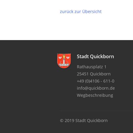
zurück zur Übersicht
Stadt Quickborn
Rathausplatz 1
25451 Quickborn
+49 (0)4106 - 611-0
info@quickborn.de
Wegbeschreibung
© 2019 Stadt Quickborn