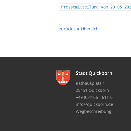
Pressemitteilung vom 20.05.20
zurück zur Übersicht
Stadt Quickborn
Rathausplatz 1
25451 Quickborn
+49 (0)4106 - 611-0
info@quickborn.de
Wegbeschreibung