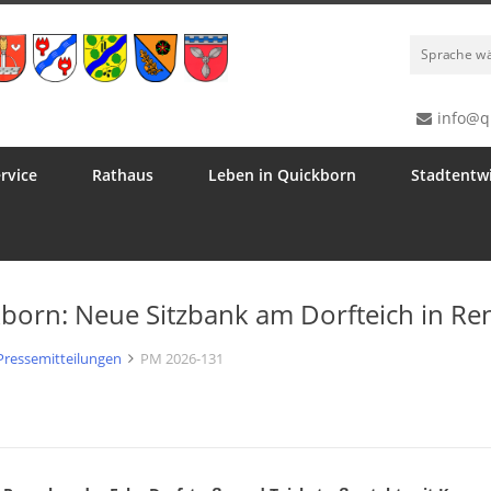
Sprache w
info@q
rvice
Rathaus
Leben in Quickborn
Stadtentw
born: Neue Sitzbank am Dorfteich in Re
Pressemitteilungen
PM 2026-131