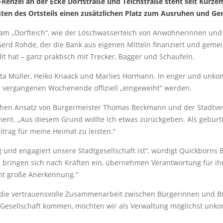
enzel an der Ecke Dorfstraße und Teichstraße steht seit Kurzem
en des Ortsteils einen zusätzlichen Platz zum Ausruhen und Gen
am „Dorfteich“, wie der Löschwasserteich von Anwohnerinnen und
erd Rohde, der die Bank aus eigenen Mitteln finanziert und gem
llt hat – ganz praktisch mit Trecker, Bagger und Schaufeln.
ta Müller, Heiko Knaack und Marlies Hormann. In enger und unko
 vergangenen Wochenende offiziell „eingeweiht“ werden.
ischen Ansatz von Bürgermeister Thomas Beckmann und der Stadtver
ment. „Aus diesem Grund wollte ich etwas zurückgeben. Als gebürti
trag für meine Heimat zu leisten.“
ig und engagiert unsere Stadtgesellschaft ist“, würdigt Quickbor
bringen sich nach Kräften ein, übernehmen Verantwortung für ihr
ent große Anerkennung.“
h die vertrauensvolle Zusammenarbeit zwischen Bürgerinnen und 
Gesellschaft kommen, möchten wir als Verwaltung möglichst unkomp