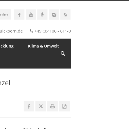
ählen
uickborn.de
+49 (0)4106 - 611-0
icklung
Klima & Umwelt
nzel