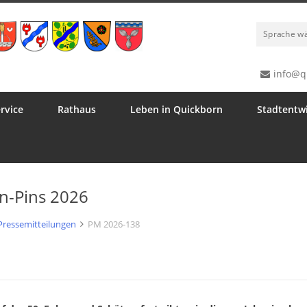
Sprache w
info@q
rvice
Rathaus
Leben in Quickborn
Stadtentw
en-Pins 2026
Pressemitteilungen
PM 2026-138