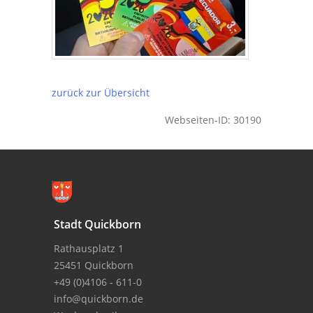
zurück zur Übersicht
Webseiten-ID: 30190
Stadt Quickborn
Rathausplatz 1
25451 Quickborn
+49 (0)4106 - 611-0
info@quickborn.de