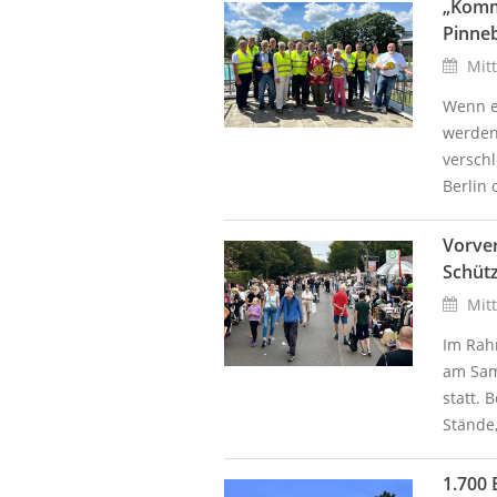
„Komm
Pinne
Mitt
Wenn e
werden 
verschl
Berlin 
Vorver
Schütz
Mitt
Im Rah
am Sam
statt.
Stände, 
1.700 