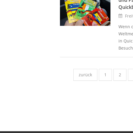
Quick
Frei
Wenn d
Weltmei
in Qui
Besuch
zurück
1
2