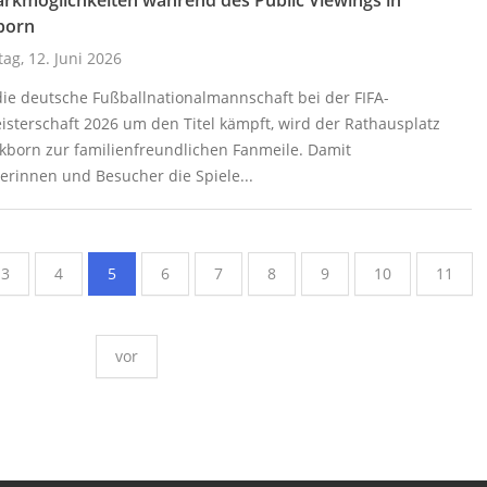
born
tag, 12. Juni 2026
ie deutsche Fußballnationalmannschaft bei der FIFA-
sterschaft 2026 um den Titel kämpft, wird der Rathausplatz
ckborn zur familienfreundlichen Fanmeile. Damit
erinnen und Besucher die Spiele...
3
4
5
6
7
8
9
10
11
vor