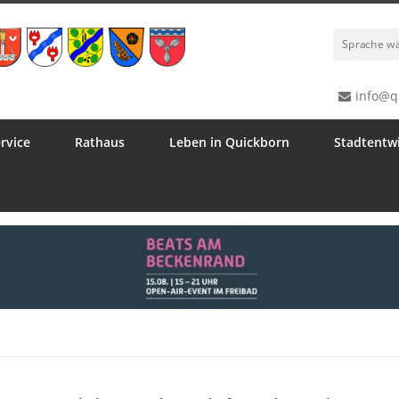
Sprache w
info@q
rvice
Rathaus
Leben in Quickborn
Stadtentw