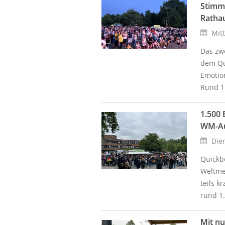
Stimm
Ratha
Mitt
Das zwe
dem Qu
Emotio
Rund 1
1.500 
WM-Au
Dien
Quickbo
Weltmei
teils 
rund 1
Mit nu