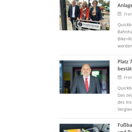
Anlage
Frei
Quickbo
Bahnha
Bike+Ri
worden.
Platz 
bestät
Frei
Quickb
Das ze
des Ins
Verglei
Fußba
und Pa