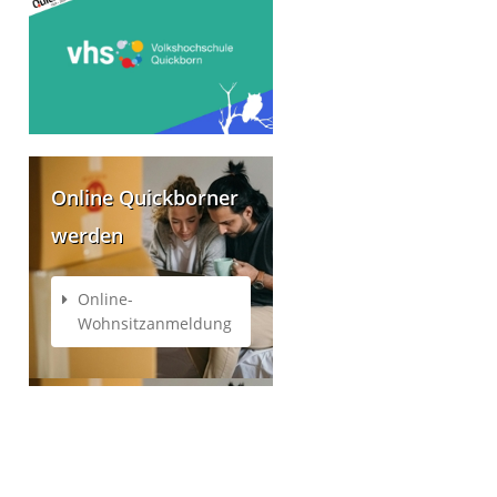
Online Quickborner
werden
Online-
Wohnsitzanmeldung