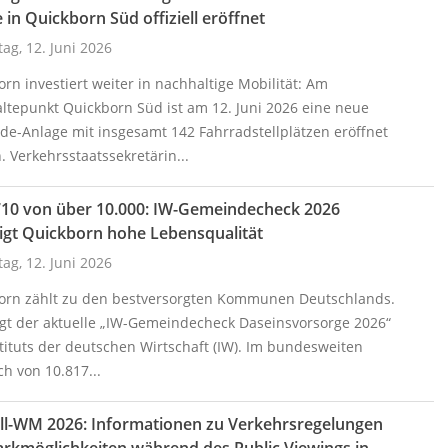
 in Quickborn Süd offiziell eröffnet
tag, 12. Juni 2026
rn investiert weiter in nachhaltige Mobilität: Am
ltepunkt Quickborn Süd ist am 12. Juni 2026 eine neue
de-Anlage mit insgesamt 142 Fahrradstellplätzen eröffnet
 Verkehrsstaatssekretärin...
710 von über 10.000: IW-Gemeindecheck 2026
igt Quickborn hohe Lebensqualität
tag, 12. Juni 2026
orn zählt zu den bestversorgten Kommunen Deutschlands.
igt der aktuelle „IW-Gemeindecheck Daseinsvorsorge 2026“
tituts der deutschen Wirtschaft (IW). Im bundesweiten
ch von 10.817...
ll-WM 2026: Informationen zu Verkehrsregelungen
rkmöglichkeiten während des Public Viewings in