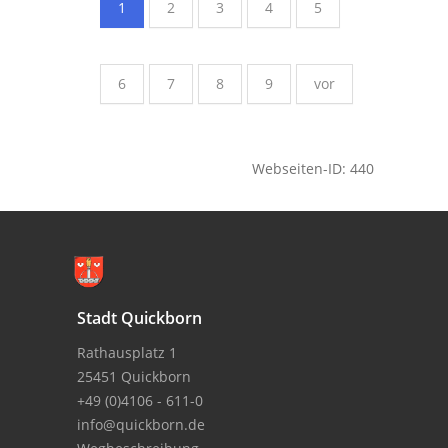
1
2
3
4
5
6
7
8
9
vor
Webseiten-ID: 440
Stadt Quickborn
Rathausplatz 1
25451 Quickborn
+49 (0)4106 - 611-0
info@quickborn.de