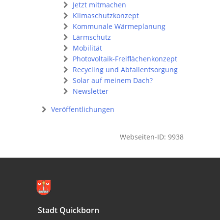
Jetzt mitmachen
Klimaschutzkonzept
Kommunale Wärmeplanung
Lärmschutz
Mobilität
Photovoltaik-Freiflächenkonzept
Recycling und Abfallentsorgung
Solar auf meinem Dach?
Newsletter
Veröffentlichungen
Webseiten-ID: 9938
Stadt Quickborn